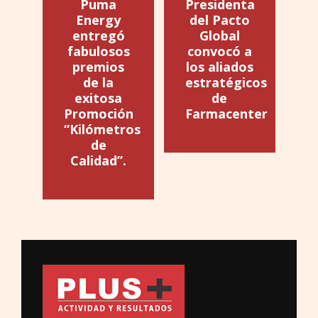
Puma
Presidenta
Energy
del Pacto
entregó
Global
fabulosos
convocó a
premios
los aliados
de la
estratégicos
exitosa
de
Promoción
Farmacenter
“Kilómetros
de
Calidad”.