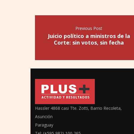
Previous Post
Juicio político a ministros de la
Corte: sin votos, sin fecha
Hassler 4868 casi Tte. Zotti, Barrio Recoleta,
Asunción
Paraguay
Tel: (+595 982) 100 265