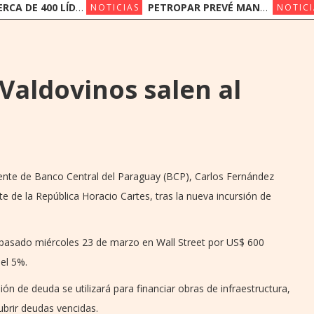
00 LÍDERES DE LA INDUSTRIA FINANCIERA PARTICIPAN DE LA CONVENCIÓN BANCARIA DE ASOBAN
PETROPAR PREVÉ MANTENER SUS PRECIOS EN UN ESCENARIO DE SUBAS
NOTICIAS
NOTICI
Valdovinos salen al
idente de Banco Central del Paraguay (BCP), Carlos Fernández
te de la República Horacio Cartes, tras la nueva incursión de
 pasado miércoles 23 de marzo en Wall Street por US$ 600
del 5%.
n de deuda se utilizará para financiar obras de infraestructura,
ubrir deudas vencidas.