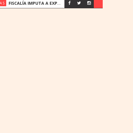
FISCALÍA IMPUTA A EXPRESIDENTES DEL IPS JORGE BRÍTEZ Y VICENTE BATAGLIA POR MULTIMILLONARIO DESFALCO
AS