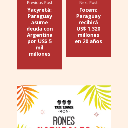
Previous Post
Next Post
Yacyretá:
Focem:
Paraguay
Paraguay
asume
recibirá
deuda con
US$ 1.320
Argentina
millones
por US$ 5
en 20 años
mil
millones