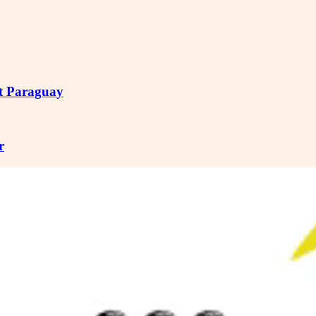
st Paraguay
r