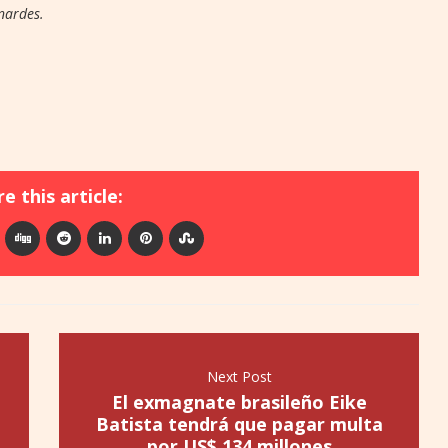
rnardes.
e this article:
Next Post
El exmagnate brasileño Eike
Batista tendrá que pagar multa
por US$ 134 millones