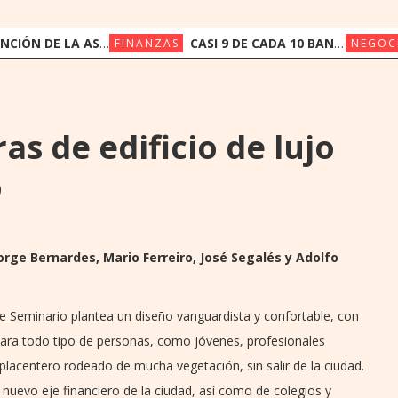
 A CERCA DE 400 REFERENTES PARA DEBATIR EL FUTURO DEL SISTEMA FINANCIERO
CASI 9 DE CADA 10 BANCOS RECHAZARON PRÉSTAMOS POR NO CUMPLIR REQUISITOS
FINANZAS
NEGOC
as de edificio de lujo
o
 Jorge Bernardes, Mario Ferreiro, José Segalés y Adolfo
de Seminario plantea un diseño vanguardista y confortable, con
 para todo tipo de personas, como jóvenes, profesionales
 placentero rodeado de mucha vegetación, sin salir de la ciudad.
nuevo eje financiero de la ciudad, así como de colegios y