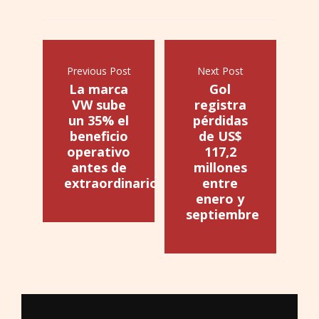
Previous Post
Next Post
La marca
Gol
VW sube
registra
un 35% el
pérdidas
beneficio
de US$
operativo
117,2
antes de
millones
extraordinarios
entre
enero y
septiembre