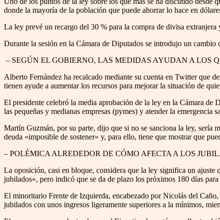
Uno de los puntos de la ley sobre los que más se ha discutido desde 
donde la mayoría de la población que puede ahorrar lo hace en dólares
La ley prevé un recargo del 30 % para la compra de divisa extranjera y
Durante la sesión en la Cámara de Diputados se introdujo un cambio de
– SEGÚN EL GOBIERNO, LAS MEDIDAS AYUDAN A LOS 
Alberto Fernández ha recalcado mediante su cuenta en Twitter que desd
tienen ayude a aumentar los recursos para mejorar la situación de qui
El presidente celebró la media aprobación de la ley en la Cámara de Di
las pequeñas y medianas empresas (pymes) y atender la emergencia san
Martín Guzmán, por su parte, dijo que si no se sanciona la ley, sería 
deuda «imposible de sostener» y, para ello, tiene que mostrar que pued
– POLÉMICA ALREDEDOR DE CÓMO AFECTA A LOS JUBI
La oposición, casi en bloque, considera que la ley significa un ajuste
jubilados», pero indicó que se da de plazo los próximos 180 días para 
El minoritario Frente de Izquierda, encabezado por Nicolás del Caño, 
jubilados con unos ingresos ligeramente superiores a la mínimos, mien