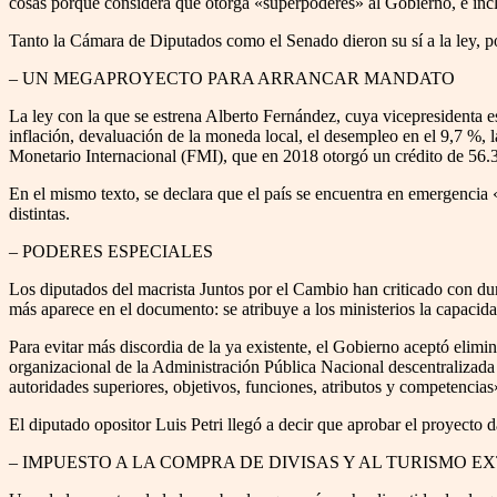
cosas porque considera que otorga «superpoderes» al Gobierno, e inclu
Tanto la Cámara de Diputados como el Senado dieron su sí a la ley, po
– UN MEGAPROYECTO PARA ARRANCAR MANDATO
La ley con la que se estrena Alberto Fernández, cuya vicepresidenta e
inflación, devaluación de la moneda local, el desempleo en el 9,7 %, 
Monetario Internacional (FMI), que en 2018 otorgó un crédito de 56.3
En el mismo texto, se declara que el país se encuentra en emergencia «ec
distintas.
– PODERES ESPECIALES
Los diputados del macrista Juntos por el Cambio han criticado con dur
más aparece en el documento: se atribuye a los ministerios la capacida
Para evitar más discordia de la ya existente, el Gobierno aceptó elimi
organizacional de la Administración Pública Nacional descentralizada 
autoridades superiores, objetivos, funciones, atributos y competencias
El diputado opositor Luis Petri llegó a decir que aprobar el proyecto
– IMPUESTO A LA COMPRA DE DIVISAS Y AL TURISMO E