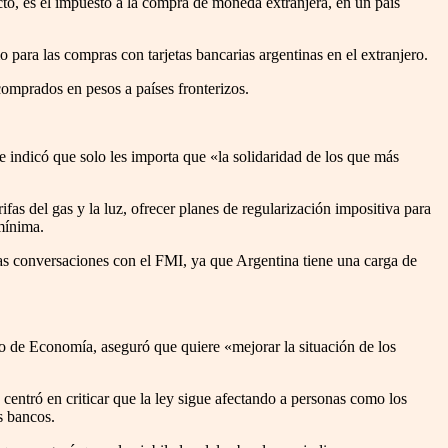
to, es el impuesto a la compra de moneda extranjera, en un país
 para las compras con tarjetas bancarias argentinas en el extranjero.
comprados en pesos a países fronterizos.
 indicó que solo les importa que «la solidaridad de los que más
fas del gas y la luz, ofrecer planes de regularización impositiva para
mínima.
 las conversaciones con el FMI, ya que Argentina tiene una carga de
tro de Economía, aseguró que quiere «mejorar la situación de los
centró en criticar que la ley sigue afectando a personas como los
s bancos.