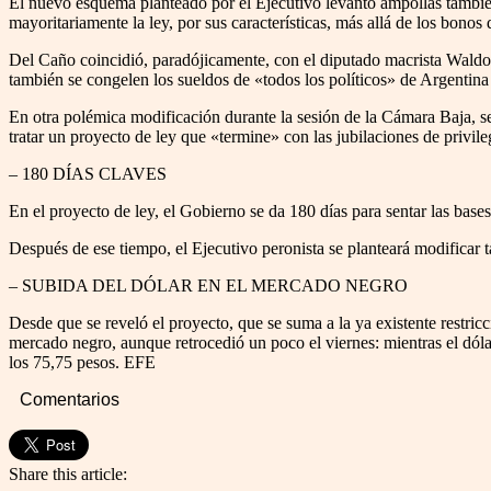
El nuevo esquema planteado por el Ejecutivo levantó ampollas también 
mayoritariamente la ley, por sus características, más allá de los bono
Del Caño coincidió, paradójicamente, con el diputado macrista Waldo 
también se congelen los sueldos de «todos los políticos» de Argentina
En otra polémica modificación durante la sesión de la Cámara Baja, se 
tratar un proyecto de ley que «termine» con las jubilaciones de privileg
– 180 DÍAS CLAVES
En el proyecto de ley, el Gobierno se da 180 días para sentar las bases 
Después de ese tiempo, el Ejecutivo peronista se planteará modificar t
– SUBIDA DEL DÓLAR EN EL MERCADO NEGRO
Desde que se reveló el proyecto, que se suma a la ya existente restri
mercado negro, aunque retrocedió un poco el viernes: mientras el dólar
los 75,75 pesos. EFE
Comentarios
Share this article: