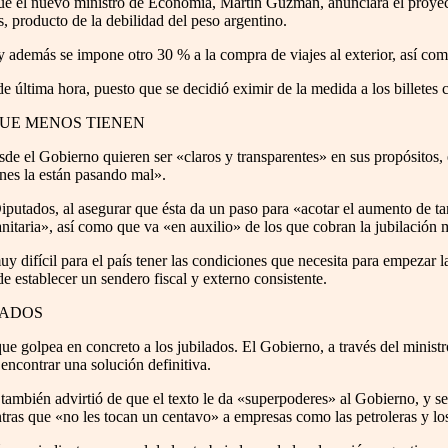
que el nuevo ministro de Economía, Martín Guzmán, anunciara el proyec
, producto de la debilidad del peso argentino.
 además se impone otro 30 % a la compra de viajes al exterior, así como
 última hora, puesto que se decidió eximir de la medida a los billetes 
QUE MENOS TIENEN
e el Gobierno quieren ser «claros y transparentes» en sus propósitos, e
enes la están pasando mal».
putados, al asegurar que ésta da un paso para «acotar el aumento de tari
itaria», así como que va «en auxilio» de los que cobran la jubilación 
muy difícil para el país tener las condiciones que necesita para empezar
e establecer un sendero fiscal y externo consistente.
LADOS
 que golpea en concreto a los jubilados. El Gobierno, a través del minis
encontrar una solución definitiva.
también advirtió de que el texto le da «superpoderes» al Gobierno, y se 
tras que «no les tocan un centavo» a empresas como las petroleras y lo