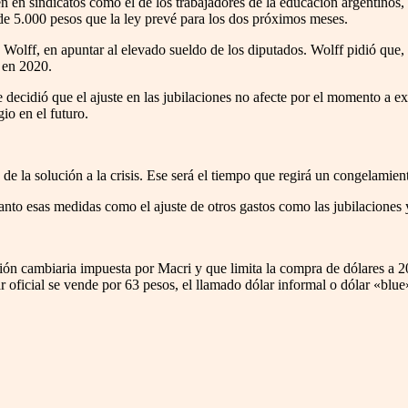
en sindicatos como el de los trabajadores de la educación argentinos, q
s de 5.000 pesos que la ley prevé para los dos próximos meses.
Wolff, en apuntar al elevado sueldo de los diputados. Wolff pidió que, 
 en 2020.
decidió que el ajuste en las jubilaciones no afecte por el momento a ex
io en el futuro.
de la solución a la crisis. Ese será el tiempo que regirá un congelamient
anto esas medidas como el ajuste de otros gastos como las jubilaciones y
cción cambiaria impuesta por Macri y que limita la compra de dólares a 
 oficial se vende por 63 pesos, el llamado dólar informal o dólar «blue