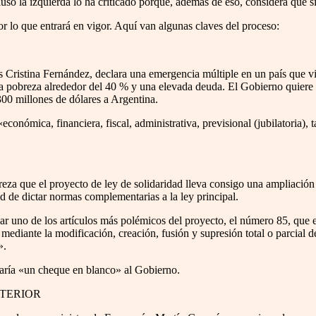
so la izquierda lo ha criticado porque, además de eso, considera que s
r lo que entrará en vigor. Aquí van algunas claves del proceso:
s Cristina Fernández, declara una emergencia múltiple en un país que vi
la pobreza alrededor del 40 % y una elevada deuda. El Gobierno quiere 
00 millones de dólares a Argentina.
onómica, financiera, fiscal, administrativa, previsional (jubilatoria), t
eza que el proyecto de ley de solidaridad lleva consigo una ampliación
d de dictar normas complementarias a la ley principal.
nar uno de los artículos más polémicos del proyecto, el número 85, que e
mediante la modificación, creación, fusión y supresión total o parcial 
».
 daría «un cheque en blanco» al Gobierno.
XTERIOR