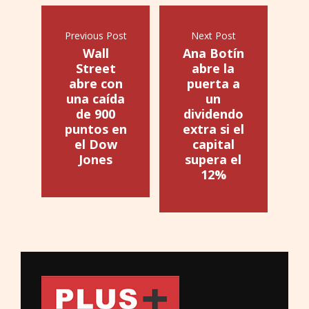
Previous Post
Next Post
Wall
Ana Botín
Street
abre la
abre con
puerta a
una caída
un
de 900
dividendo
puntos en
extra si el
el Dow
capital
Jones
supera el
12%