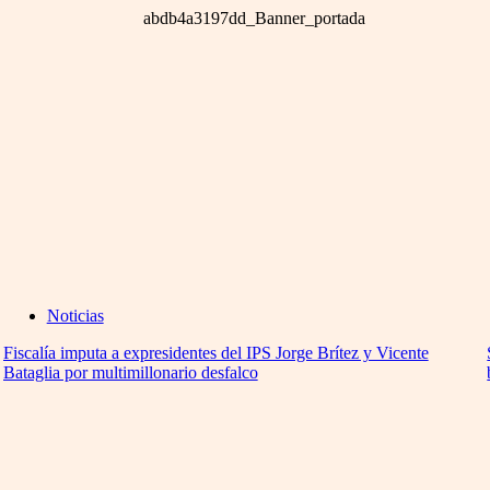
Noticias
Fiscalía imputa a expresidentes del IPS Jorge Brítez y Vicente
Bataglia por multimillonario desfalco