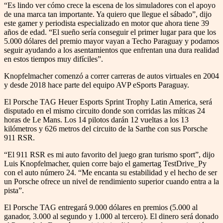
“Es lindo ver cómo crece la escena de los simuladores con el apoyo
de una marca tan importante. Ya quiero que llegue el sábado”, dijo
este gamer y periodista especializado en motor que ahora tiene 39
años de edad. “El sueño sería conseguir el primer lugar para que los
5.000 dólares del premio mayor vayan a Techo Paraguay y podamos
seguir ayudando a los asentamientos que enfrentan una dura realidad
en estos tiempos muy difíciles”.
Knopfelmacher comenzó a correr carreras de autos virtuales en 2004
y desde 2018 hace parte del equipo AVP eSports Paraguay.
El Porsche TAG Heuer Esports Sprint Trophy Latin America, será
disputado en el mismo circuito donde son corridas las míticas 24
horas de Le Mans. Los 14 pilotos darán 12 vueltas a los 13
kilómetros y 626 metros del circuito de la Sarthe con sus Porsche
911 RSR.
“El 911 RSR es mi auto favorito del juego gran turismo sport”, dijo
Luis Knopfelmacher, quien corre bajo el gamertag TestDrive_Py
con el auto número 24. “Me encanta su estabilidad y el hecho de ser
un Porsche ofrece un nivel de rendimiento superior cuando entra a la
pista”.
El Porsche TAG entregará 9.000 dólares en premios (5.000 al
ganador, 3.000 al segundo y 1.000 al tercero). El dinero será donado