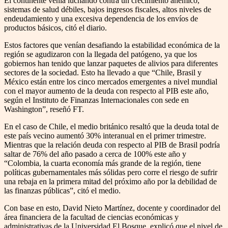
El continente venía luchando contra un crecimiento anémico,
sistemas de salud débiles, bajos ingresos fiscales, altos niveles de
endeudamiento y una excesiva dependencia de los envíos de
productos básicos, citó el diario.
Estos factores que venían desafiando la estabilidad económica de la
región se agudizaron con la llegada del patógeno, ya que los
gobiernos han tenido que lanzar paquetes de alivios para diferentes
sectores de la sociedad. Esto ha llevado a que “Chile, Brasil y
México están entre los cinco mercados emergentes a nivel mundial
con el mayor aumento de la deuda con respecto al PIB este año,
según el Instituto de Finanzas Internacionales con sede en
Washington”, reseñó FT.
En el caso de Chile, el medio británico resaltó que la deuda total de
este país vecino aumentó 30% interanual en el primer trimestre.
Mientras que la relación deuda con respecto al PIB de Brasil podría
saltar de 76% del año pasado a cerca de 100% este año y
“Colombia, la cuarta economía más grande de la región, tiene
políticas gubernamentales más sólidas pero corre el riesgo de sufrir
una rebaja en la primera mitad del próximo año por la debilidad de
las finanzas públicas”, citó el medio.
Con base en esto, David Nieto Martínez, docente y coordinador del
área financiera de la facultad de ciencias económicas y
administrativas de la Universidad El Bosque, explicó que el nivel de