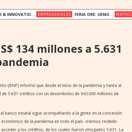
ION CONGRESS REÚNE A LÍDERES REGIONALES PARA EXPLORAR LA NUEVA ERA DE LA EXPERIENCIA DEL CLIENTE
FERIA ORE: UENO BANK APUESTA POR LA CULTURA INDÍGENA Y EL COMERCIO JUSTO
EMPRESARIALES
NOTICI
$ 134 millones a 5.631
 pandemia
to (BNF) informó que desde el inicio de la pandemia y hasta al
al de 5.631 créditos con un desembolso de 943.000 millones de
ue el banco estatal sigue acompañando a la gente en la concesión
acto económico de la pandemia en todo el país. «Hemos recibido
 acceder a los créditos, de los cuales fueron otorgados 5.631. La