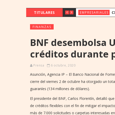
TITULARES
CX & INNOVAT
EMPRESARIALES
FINANZAS
BNF desembolsa US
créditos durante
Prensa
6 octubre, 2020
Asunción, Agencia IP – El Banco Nacional de Fomen
cierre del viernes 2 de octubre ha otorgado un tot
guaraníes (134 millones de dólares).
El presidente del BNF, Carlos Florentín, detalló q
de créditos flexibles con el fin de mitigar el imp
más de 7.000 solicitudes o carpetas interesadas en