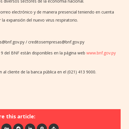
s diversos sectores de la economía nacional.
r correo electrónico y de manera presencial teniendo en cuenta
 la expansión del nuevo virus respiratorio.
es@bnf.gov.py / creditosempresas@bnf.gov.py
19 del BNF están disponibles en la página web
www.bnf.gov.py
 al cliente de la banca pública en el (021) 413 9000.
e this article: