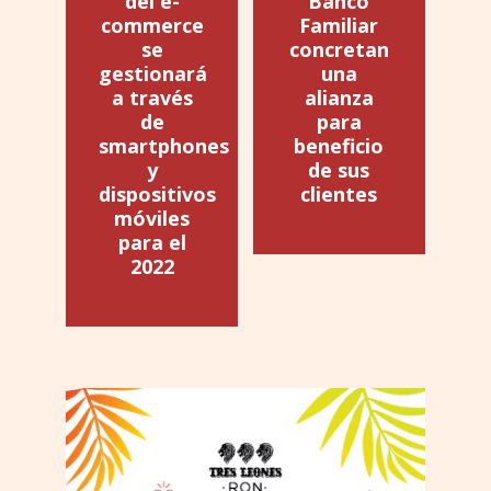
del e-
Banco
commerce
Familiar
se
concretan
gestionará
una
a través
alianza
de
para
smartphones
beneficio
y
de sus
dispositivos
clientes
móviles
para el
2022