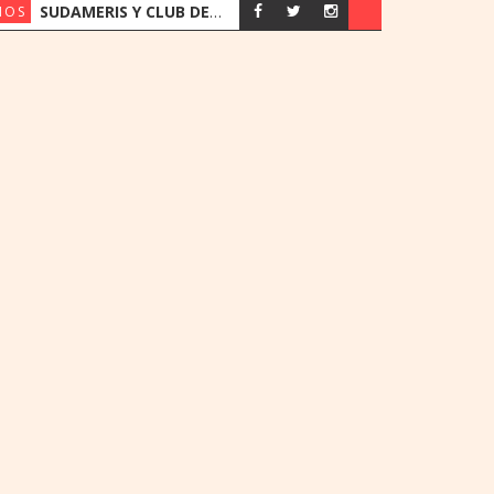
SUDAMERIS Y CLUB DEPORTIVO ALEMÁN RENUEVAN ACUERDO CON BENEFICIOS EXCLUSIVOS PARA SOCIOS
IOS