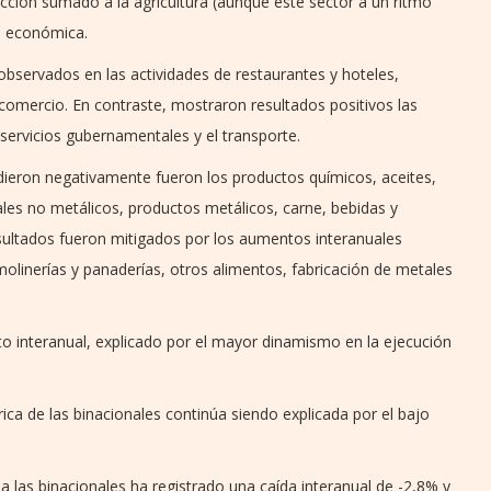
ucción sumado a la agricultura (aunque este sector a un ritmo
ad económica.
observados en las actividades de restaurantes y hoteles,
 comercio. En contraste, mostraron resultados positivos las
 servicios gubernamentales y el transporte.
cidieron negativamente fueron los productos químicos, aceites,
les no metálicos, productos metálicos, carne, bebidas y
sultados fueron mitigados por los aumentos interanuales
molinerías y panaderías, otros alimentos, fabricación de metales
o interanual, explicado por el mayor dinamismo en la ejecución
ica de las binacionales continúa siendo explicada por el bajo
 a las binacionales ha registrado una caída interanual de -2,8% y