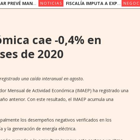
NER SUS PRECIOS EN UN ESCENARIO DE SUBAS
FISCALÍA IMPUTA A EXPRESIDENTES DEL IPS JORGE BRÍTEZ Y VICENTE BATAGLIA POR MULTIMILLONARIO DESFALCO
NOTICIAS
NEGOC
ómica cae -0,4% en
ses de 2020
registrado una caída interanual en agosto.
ador Mensual de Actividad Económica (IMAEP) ha registrado una
año anterior. Con este resultado, el IMAEP acumula una
cipalmente los desempeños negativos verificados en los
ía y la generación de energía eléctrica.