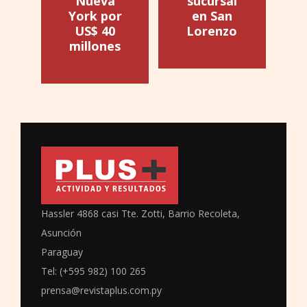
Nueva
sucursal
York por
en San
US$ 40
Lorenzo
millones
Hassler 4868 casi Tte. Zotti, Barrio Recoleta,
Asunción
Paraguay
Tel: (+595 982) 100 265
prensa@revistaplus.com.py