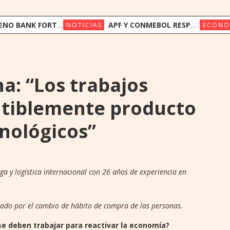
FORTALECE SU FONDEO INTERNACIONAL CON US$ 17,5 MILLONES DE TRIODOS BANK Y GAWA CAPITAL
APF Y CONMEBOL RESPALDAN A LA FIFA Y LLAMAN A PRESERVAR LA INSTITUCIONALIDAD
NOTICIAS
ECONO
a: “Los trabajos
utiblemente producto
cnológicos”
ga y logística internacional con 26 años de experiencia en
ado por el cambio de hábito de compra de las personas.
se deben trabajar para reactivar la economía?