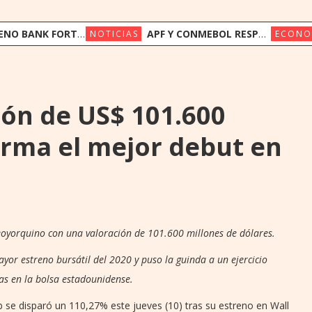
FORTALECE SU FONDEO INTERNACIONAL CON US$ 17,5 MILLONES DE TRIODOS BANK Y GAWA CAPITAL
APF Y CONMEBOL RESPALDAN A LA FIFA Y LLAMAN A PRESERVAR LA INSTITUCIONALIDAD
NOTICIAS
ECONO
ión de US$ 101.600
firma el mejor debut en
eoyorquino con una valoración de 101.600 millones de dólares.
ayor estreno bursátil del 2020 y puso la guinda a un ejercicio
as en la bolsa estadounidense.
bnb se disparó un 110,27% este jueves (10) tras su estreno en Wall