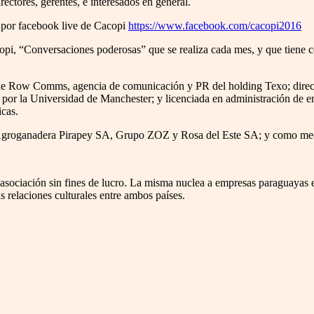
rectores, gerentes, e interesados en general.
do por facebook live de Cacopi
https://www.facebook.com/cacopi2016
copi, “Conversaciones poderosas” que se realiza cada mes, y que tiene 
 de Row Comms, agencia de comunicación y PR del holding Texo; direct
 por la Universidad de Manchester; y licenciada en administración de 
icas.
, Agroganadera Pirapey SA, Grupo ZOZ y Rosa del Este SA; y como medi
asociación sin fines de lucro. La misma nuclea a empresas paraguayas e is
as relaciones culturales entre ambos países.