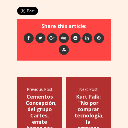
Share this article:
Previous Post
Next Post
Cementos
Kurt Falk:
Concepción,
“No por
del grupo
comprar
Cartes,
tecnología,
emite
la
bonos por
empresa