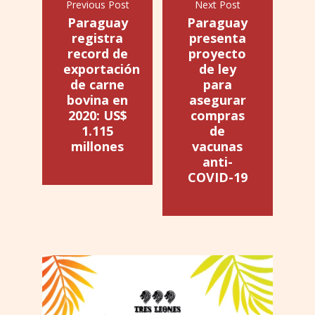
Previous Post
Next Post
Paraguay
Paraguay
registra
presenta
record de
proyecto
exportación
de ley
de carne
para
bovina en
asegurar
2020: US$
compras
1.115
de
millones
vacunas
anti-
COVID-19