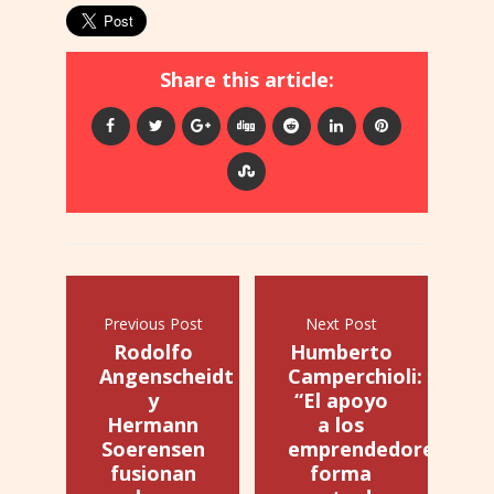
Share this article:
Previous Post
Next Post
Rodolfo
Humberto
Angenscheidt
Camperchioli:
y
“El apoyo
Hermann
a los
Soerensen
emprendedores
fusionan
forma