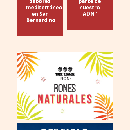
sabores
parte de
mediterráneos
nuestro
en San
ADN”
Bernardino