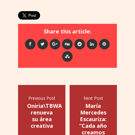
Share this article:
Previous Post
Next Post
Oniria\TBWA
María
renueva
Mercedes
su área
Escauriza:
creativa
“Cada año
creamos