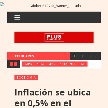
TITULARES
CX & INNOVATION CONGRESS REÚ
FERIA ORE: UENO 
PARAGUAY 
EMPRESARIALES
EMPRESARIALES
NOTICIAS
ECONOMÍA
Inflación se ubica
en 0,5% en el