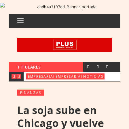
TITULARES
CX & INNOVATION CONGRESS REÚ
FERIA ORE: UENO 
PARAGUAY 
EMPRESARIALES
EMPRESARIALES
NOTICIAS
FINANZAS
La soja sube en
Chicago y vuelve