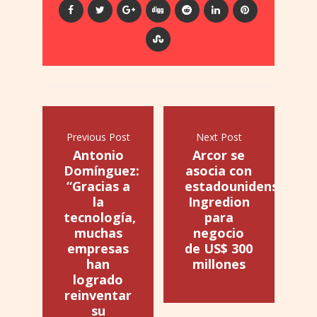
Previous Post
Next Post
Antonio
Arcor se
Domínguez:
asocia con
“Gracias a
estadounidense
la
Ingredion
tecnología,
para
muchas
negocio
empresas
de US$ 300
han
millones
logrado
reinventar
su