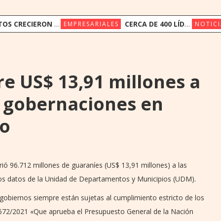
ERON 14,4% Y DEPÓSITOS 19,4% EN JUNIO
CERCA DE 400 LÍDERES DE LA INDUSTRIA FINANCIERA PARTICIPAN DE LA CONVENCIÓN BANCARIA DE ASOBAN
EMPRESARIALES
NOTICI
re US$ 13,91 millones a
 gobernaciones en
ño
rió 96.712 millones de guaraníes (US$ 13,91 millones) a las
os datos de la Unidad de Departamentos y Municipios (UDM).
 gobiernos siempre están sujetas al cumplimiento estricto de los
 6672/2021 «Que aprueba el Presupuesto General de la Nación