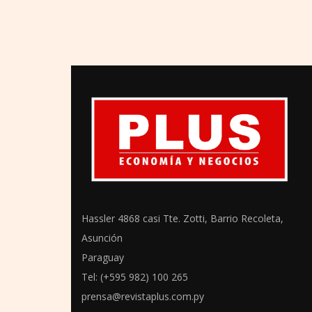
Hassler 4868 casi Tte. Zotti, Barrio Recoleta,
Asunción
Paraguay
Tel: (+595 982) 100 265
prensa@revistaplus.com.py