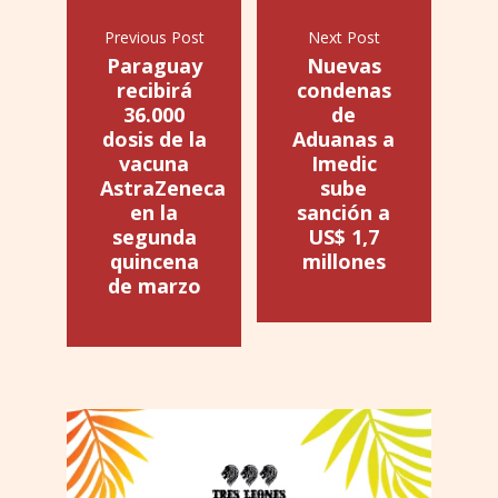
Previous Post
Next Post
Paraguay
Nuevas
recibirá
condenas
36.000
de
dosis de la
Aduanas a
vacuna
Imedic
AstraZeneca
sube
en la
sanción a
segunda
US$ 1,7
quincena
millones
de marzo