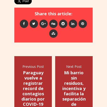
Share this article:
Previous Post
Next Post
Paraguay
Mi barrio
vuelve a
sin
registrar
residuos,
record de
incentiva y
contagios
facilita la
diarios por
separación
COVID-19
de