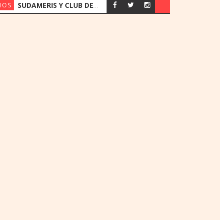
SUDAMERIS Y CLUB DEPORTIVO ALEMÁN RENUEVAN ACUERDO CON BENEFICIOS EXCLUSIVOS PARA SOCIOS
IOS