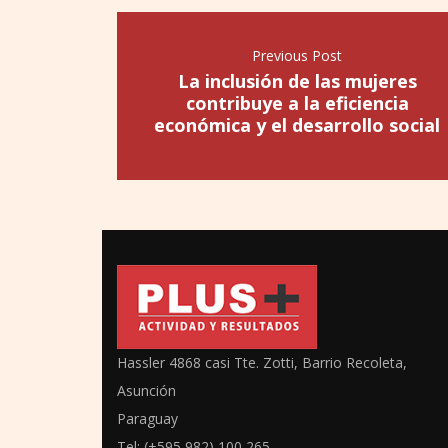
Previous Post
La inclusión de las mujeres
contribuye a la eficiencia
económica y el desarrollo social
Hassler 4868 casi Tte. Zotti, Barrio Recoleta,
Asunción
Paraguay
Tel: (+595 982) 100 265