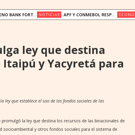
FORTALECE SU FONDEO INTERNACIONAL CON US$ 17,5 MILLONES DE TRIODOS BANK Y GAWA CAPITAL
APF Y CONMEBOL RESPALDAN A LA FIFA Y LLAMAN A PRESERVAR LA INSTITUCIONALIDAD
NOTICIAS
ECONO
ga ley que destina
 Itaipú y Yacyretá para
a ley que establece el uso de los fondos sociales de las
 promulgó la ley que destina los recursos de las binacionales de
d socioambiental y otros fondos sociales para el sistema de