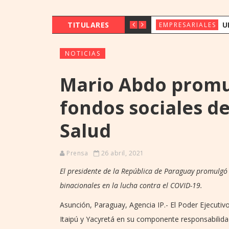
TITULARES
UENO BANK 
EMPRESARIALES
NOTICIAS
Mario Abdo promul
fondos sociales de
Salud
Prensa
26 abril, 2021
El presidente de la República de Paraguay promulgó l
binacionales en la lucha contra el COVID-19.
Asunción, Paraguay, Agencia IP.- El Poder Ejecutivo
Itaipú y Yacyretá en su componente responsabilida