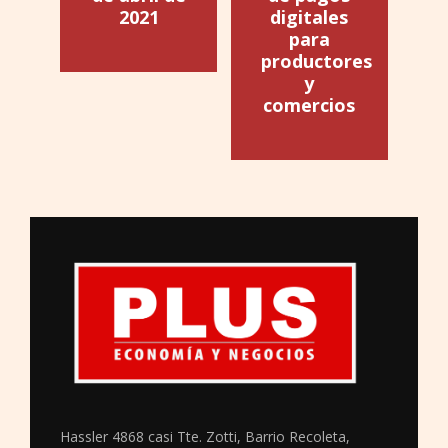
2021
digitales
para
productores
y
comercios
Hassler 4868 casi Tte. Zotti, Barrio Recoleta,