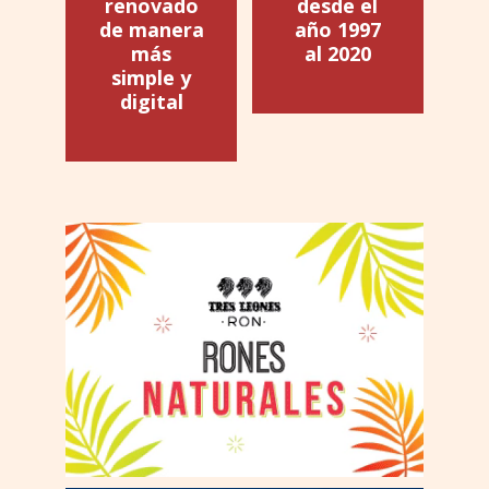
renovado
desde el
de manera
año 1997
más
al 2020
simple y
digital