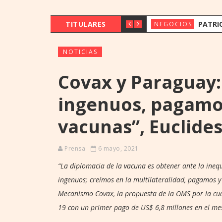
TITULARES
PATRICK ECKERT VISITÓ PARAG
NEGOCIOS
NOTICIAS
Covax y Paraguay
ingenuos, pagamos
vacunas”, Euclide
Prensa
6 mayo, 2021
“La diplomacia de la vacuna es obtener ante la ineq
ingenuos; creímos en la multilateralidad, pagamos y n
Mecanismo Covax, la propuesta de la OMS por la cua
19 con un primer pago de US$ 6,8 millones en el me