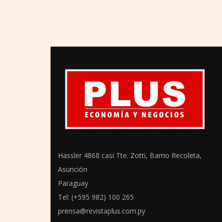
Hassler 4868 casi Tte. Zotti, Barrio Recoleta,
Asunción
Paraguay
Tel: (+595 982) 100 265
prensa@revistaplus.com.py