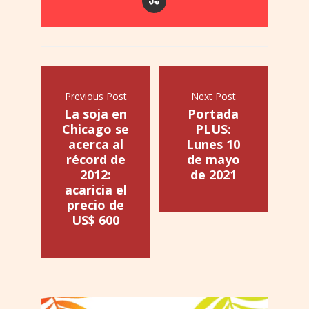
Previous Post
Next Post
La soja en
Portada
Chicago se
PLUS:
acerca al
Lunes 10
récord de
de mayo
2012:
de 2021
acaricia el
precio de
US$ 600