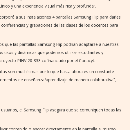
nico y una experiencia visual más rica y profunda”.
orporó a sus instalaciones 4 pantallas Samsung Flip para darles
 conferencias y grabaciones de las clases de los docentes para
os que las pantallas Samsung Flip podrían adaptarse a nuestras
 usos y dinámicas que podemos utilizar estudiantes y
proyecto PINV 20-338 cofinanciado por el Conacyt.
tallas son muchísimas por lo que hasta ahora es un constante
momentos de enseñanza/aprendizaje de manera colaborativa”,
es usuarios, el Samsung Flip asegura que se comuniquen todas las
ducir contenido o anotar directamente en la pantalla al mismo