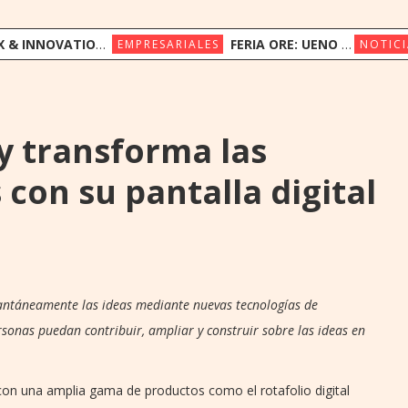
ION CONGRESS REÚNE A LÍDERES REGIONALES PARA EXPLORAR LA NUEVA ERA DE LA EXPERIENCIA DEL CLIENTE
FERIA ORE: UENO BANK APUESTA POR LA CULTURA INDÍGENA Y EL COMERCIO JUSTO
EMPRESARIALES
NOTICI
 transforma las
 con su pantalla digital
antáneamente las ideas mediante nuevas tecnologías de
rsonas puedan contribuir, ampliar y construir sobre las ideas en
n una amplia gama de productos como el rotafolio digital