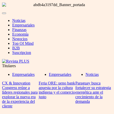
Noticias
Empresariales
Finanzas
Economía
Negocios
Top Of Mind
B2B
Suscripcion
Titulares
Empresariales
Empresariales
Noticias
CX & Innovation
Feria ORE: ueno bank
Paraguay busca
Congress reúne a
apuesta por la cultura
fortalecer su estrategia
líderes regionales para
indígena y el comercio
energética ante el
explorar la nueva era
justo
crecimiento de la
de la experiencia del
demanda
cliente