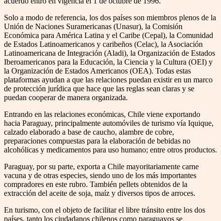
acuerdo entró en vigencia el 1 de octubre de 1996.
Solo a modo de referencia, los dos países son miembros plenos de la
Unión de Naciones Suramericanas (Unasur), la Comisión
Económica para América Latina y el Caribe (Cepal), la Comunidad
de Estados Latinoamericanos y caribeños (Celac), la Asociación
Latinoamericana de Integración (Aladi), la Organización de Estados
Iberoamericanos para la Educación, la Ciencia y la Cultura (OEI) y
la Organización de Estados Americanos (OEA). Todas estas
plataformas ayudan a que las relaciones puedan existir en un marco
de protección jurídica que hace que las reglas sean claras y se
puedan cooperar de manera organizada.
Entrando en las relaciones económicas, Chile viene exportando
hacia Paraguay, principalmente automóviles de turismo vía Iquique,
calzado elaborado a base de caucho, alambre de cobre,
preparaciones compuestas para la elaboración de bebidas no
alcohólicas y medicamentos para uso humano; entre otros productos.
Paraguay, por su parte, exporta a Chile mayoritariamente carne
vacuna y de otras especies, siendo uno de los más importantes
compradores en este rubro. También pellets obtenidos de la
extracción del aceite de soja, maíz y diversos tipos de arroces.
En turismo, con el objeto de facilitar el libre tránsito entre los dos
países, tanto los ciudadanos chilenos como paraguayos se