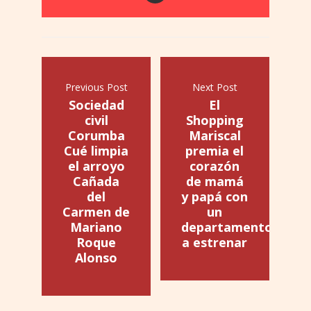
Previous Post
Next Post
Sociedad
El
civil
Shopping
Corumba
Mariscal
Cué limpia
premia el
el arroyo
corazón
Cañada
de mamá
del
y papá con
Carmen de
un
Mariano
departamento
Roque
a estrenar
Alonso