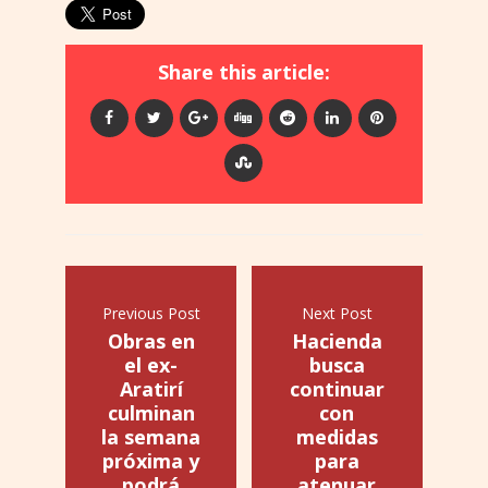
Share this article:
Previous Post
Next Post
Obras en
Hacienda
el ex-
busca
Aratirí
continuar
culminan
con
la semana
medidas
próxima y
para
podrá
atenuar