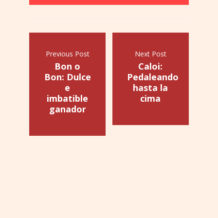
Previous Post
Next Post
Bon o
Caloi:
Bon: Dulce
Pedaleando
e
hasta la
imbatible
cima
ganador