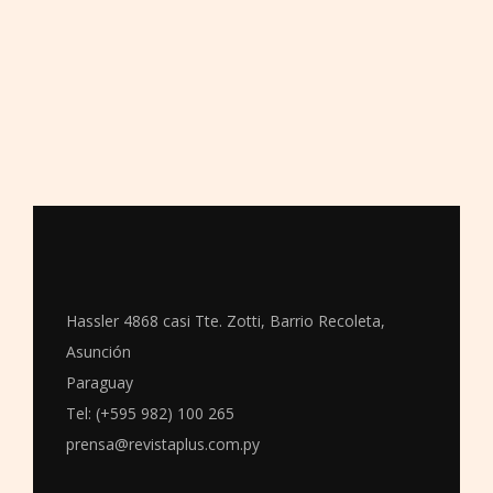
Hassler 4868 casi Tte. Zotti, Barrio Recoleta,
Asunción
Paraguay
Tel: (+595 982) 100 265
prensa@revistaplus.com.py