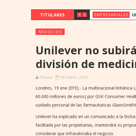
TITULARES
UENO BANK 
EMPRESARIALES
NEGOCIOS
Unilever no subirá
división de medici
Prensa
19 enero, 2022
Londres, 19 ene (EFE).- La multinacional británica 
60.000 millones de euros) por GSK Consumer Health
cuidado personal de las farmacéuticas GlaxoSmithKl
Unilever ha explicado en un comunicado a la Bolsa
facilitada por las propietarias, mantendrá su propu
considerar que infravaloraba el negocio.