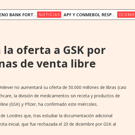
FORTALECE SU FONDEO INTERNACIONAL CON US$ 17,5 MILLONES DE TRIODOS BANK Y GAWA CAPITAL
APF Y CONMEBOL RESPALDAN A LA FIFA Y LLAMAN A PRESERVAR LA INSTITUCIONALIDAD
NOTICIAS
ECONO
 la oferta a GSK por
nas de venta libre
Unilever no aumentará su oferta de 50.000 millones de libras (casi
care, la división de medicamentos sin receta y productos de
ine (GSK) y Pfizer, ha confirmado este miércoles.
 de Londres que, tras estudiar la documentación adicional
esta inicial, que fue rechazada el 20 de diciembre por GSK al