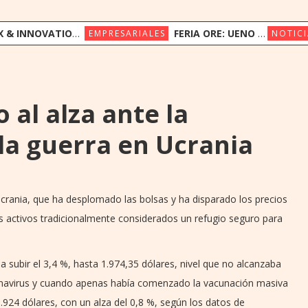
ION CONGRESS REÚNE A LÍDERES REGIONALES PARA EXPLORAR LA NUEVA ERA DE LA EXPERIENCIA DEL CLIENTE
FERIA ORE: UENO BANK APUESTA POR LA CULTURA INDÍGENA Y EL COMERCIO JUSTO
EMPRESARIALES
NOTICI
 al alza ante la
la guerra en Ucrania
 Ucrania, que ha desplomado las bolsas y ha disparado los precios
os activos tradicionalmente considerados un refugio seguro para
a subir el 3,4 %, hasta 1.974,35 dólares, nivel que no alcanzaba
onavirus y cuando apenas había comenzado la vacunación masiva
924 dólares, con un alza del 0,8 %, según los datos de