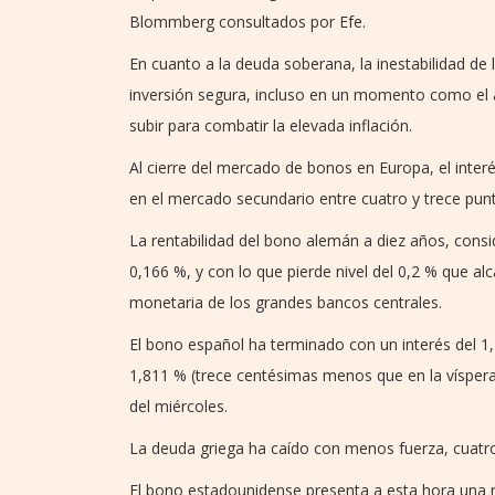
Blommberg consultados por Efe.
En cuanto a la deuda soberana, la inestabilidad d
inversión segura, incluso en un momento como el ac
subir para combatir la elevada inflación.
Al cierre del mercado de bonos en Europa, el inter
en el mercado secundario entre cuatro y trece pun
La rentabilidad del bono alemán a diez años, cons
0,166 %, y con lo que pierde nivel del 0,2 % que alc
monetaria de los grandes bancos centrales.
El bono español ha terminado con un interés del 1,
1,811 % (trece centésimas menos que en la víspera)
del miércoles.
La deuda griega ha caído con menos fuerza, cuatro
El bono estadounidense presenta a esta hora una r