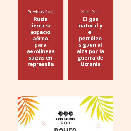
Previous Post
Next Post
Rusia
El gas
cierra su
natural y
espacio
el
aéreo
petróleo
para
siguen al
aerolíneas
alza por la
suizas en
guerra de
represalia
Ucrania