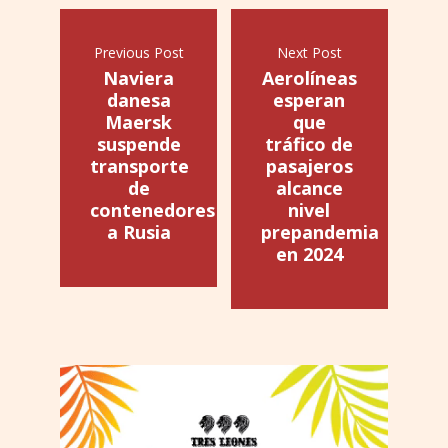
Previous Post
Next Post
Naviera
Aerolíneas
danesa
esperan
Maersk
que
suspende
tráfico de
transporte
pasajeros
de
alcance
contenedores
nivel
a Rusia
prepandemia
en 2024