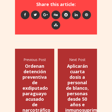
Share this article:
Previous Post
Next Post
Ordenan
Aplicarán
detención
cuarta
preventiva
dosis a
de
personal
exdiputado
de blanco,
paraguayo
personas
acusado
desde 50
de
años e
narcotráfico
inmunosuprimidas