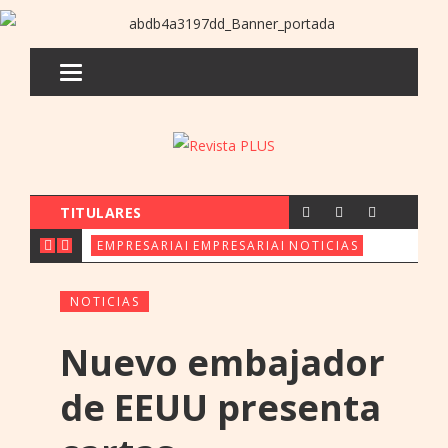
TITULARES
CX & INNOVATION CONGRESS REÚ
FERIA ORE: UENO 
PARAGUAY 
EMPRESARIALES
EMPRESARIALES
NOTICIAS
NOTICIAS
Nuevo embajador
de EEUU presenta