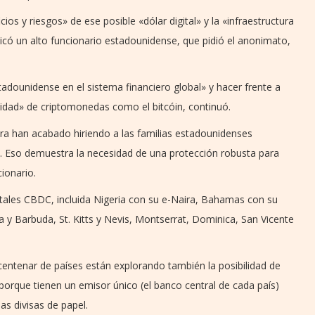
ios y riesgos» de ese posible «dólar digital» y la «infraestructura
licó un alto funcionario estadounidense, que pidió el anonimato,
stadounidense en el sistema financiero global» y hacer frente a
lidad» de criptomonedas como el bitcóin, continuó.
ra han acabado hiriendo a las familias estadounidenses
. Eso demuestra la necesidad de una protección robusta para
ionario.
tales CBDC, incluida Nigeria con su e-Naira, Bahamas con su
ua y Barbuda, St. Kitts y Nevis, Montserrat, Dominica, San Vicente
centenar de países están explorando también la posibilidad de
orque tienen un emisor único (el banco central de cada país)
as divisas de papel.