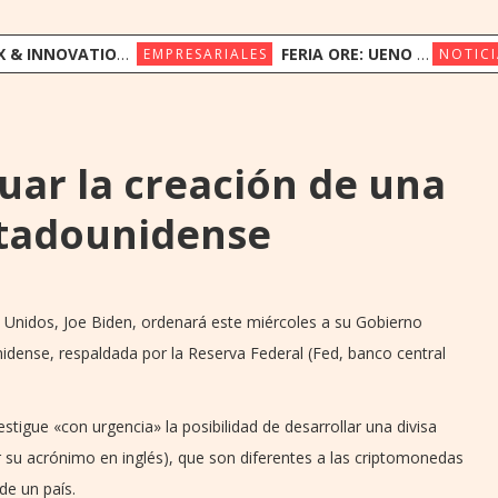
ION CONGRESS REÚNE A LÍDERES REGIONALES PARA EXPLORAR LA NUEVA ERA DE LA EXPERIENCIA DEL CLIENTE
FERIA ORE: UENO BANK APUESTA POR LA CULTURA INDÍGENA Y EL COMERCIO JUSTO
EMPRESARIALES
NOTICI
uar la creación de una
stadounidense
s Unidos, Joe Biden, ordenará este miércoles a su Gobierno
idense, respaldada por la Reserva Federal (Fed, banco central
tigue «con urgencia» la posibilidad de desarrollar una divisa
 su acrónimo en inglés), que son diferentes a las criptomonedas
de un país.