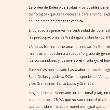
La orden de Biden pide evaluar «los posibles benefic
tecnológica» que sería necesaria para emitirlo, exp
en una rueda de prensa telefónica.
El objetivo es preservar «la centralidad del dólar e
las preocupaciones de Washington sobre la «volati
«Algunas formas tempranas de innovación financie
mientras enriquecían a un pequeño grupo de gente
los consumidores y los inversores», subrayó el func
Diez países han lanzado hasta ahora monedas digi
Sand Dollar; y la divisa DCash, disponible en Antig
y las Granadinas, Santa Lucía, y Grenada.
Según el Fondo Monetario Internacional (FMI), un 
crear su propia CBDC, que no son como el bitcóin p
que controla el mercado monetario, igual que con l