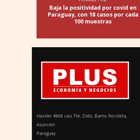
Baja la positividad por covid en
Paraguay, con 18 casos por cada
100 muestras
Hassler 4868 casi Tte. Zotti, Barrio Recoleta,
Asunción
Paraguay