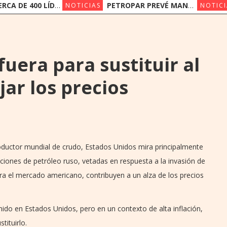
00 LÍDERES DE LA INDUSTRIA FINANCIERA PARTICIPAN DE LA CONVENCIÓN BANCARIA DE ASOBAN
PETROPAR PREVÉ MANTENER SUS PRECIOS EN UN ESCENARIO DE SUBAS
NOTICIAS
NOTICI
uera para sustituir al
jar los precios
oductor mundial de crudo, Estados Unidos mira principalmente
ciones de petróleo ruso, vetadas en respuesta a la invasión de
ra el mercado americano, contribuyen a un alza de los precios
mido en Estados Unidos, pero en un contexto de alta inflación,
ituirlo.