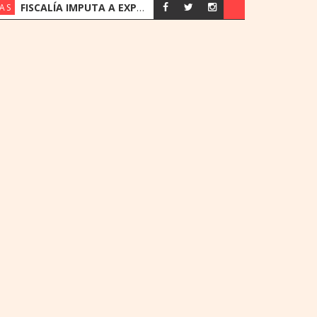
FISCALÍA IMPUTA A EXPRESIDENTES DEL IPS JORGE BRÍTEZ Y VICENTE BATAGLIA POR MULTIMILLONARIO DESFALCO
AS