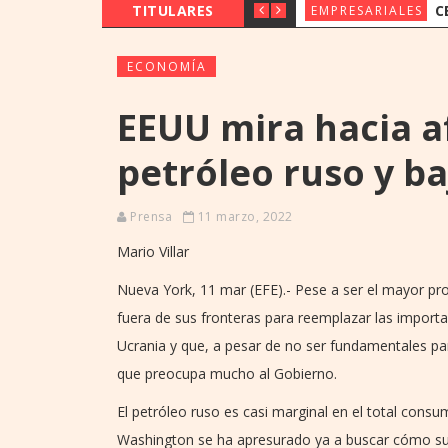
TITULARES
CERCA DE 4
EMPRESARIALES
ECONOMÍA
EEUU mira hacia af
petróleo ruso y ba
Prensa
11 marzo, 2022
Mario Villar
Nueva York, 11 mar (EFE).- Pese a ser el mayor pr
fuera de sus fronteras para reemplazar las importa
Ucrania y que, a pesar de no ser fundamentales pa
que preocupa mucho al Gobierno.
El petróleo ruso es casi marginal en el total consu
Washington se ha apresurado ya a buscar cómo sust