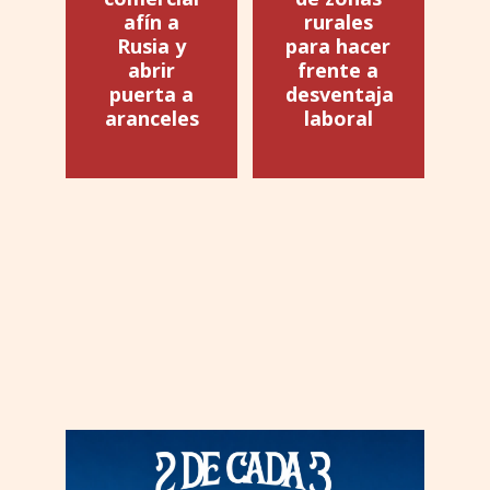
afín a
rurales
Rusia y
para hacer
abrir
frente a
puerta a
desventaja
aranceles
laboral