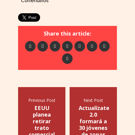
Comentarios
Share this article:
Previous Post
Next Post
EEUU
Actualízate
planea
2.0
retirar
formará a
trato
30 jóvenes
comercial
de zonas