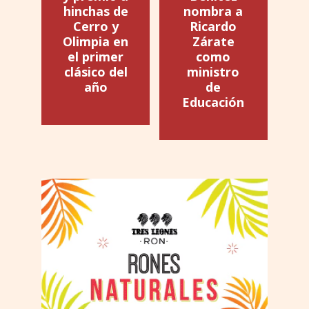
hinchas de
nombra a
Cerro y
Ricardo
Olimpia en
Zárate
el primer
como
clásico del
ministro
año
de
Educación