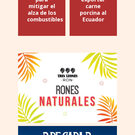
mitigar el
carne
alza de los
porcina al
combustibles
Ecuador